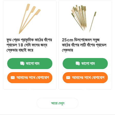
নিষ্পত্তিযোগ্য পরিবেশন শঙ্কু
বায়োডিগ্রেডেবল প্লেট
ফুড গ্রেড প্রাকৃতিক কাঠের বাঁশের
25cm ডিসপোজেবল সবুজ
Bagasse খাদ্য পাত্রে
প্যাডেল 18 সেমি ফলের জন্য
কাঠের বাঁশের লাঠি বাঁশের প্যাডেল
স্কেভার বাছাই করে
স্কেভার
ভালো দাম
ভালো দাম
আমাদের সাথে যোগাযোগ
আমাদের সাথে যোগাযোগ
করুন
করুন
আরো দেখুন