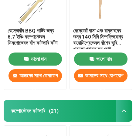
রেস্তোরাঁর BBQ পার্টির জন্য
রেস্তোরাঁ বাসা এবং রান্নাঘরের
6.7 ইঞ্চি কম্পোস্টেবল
জন্য 140 মিমি নিষ্পত্তিযোগ্য
ডিসপোজেবল বাঁশ কাটলারি কাঁটা
বায়োডিগ্রেডেবল বাঁশের ছুরি
ধারালো প্রান্ত সহ ছোট
ভালো দাম
ভালো দাম
আমাদের সাথে যোগাযোগ
আমাদের সাথে যোগাযোগ
করুন
করুন
বাড়ি
কম্পোস্টেবল কাটলারি
(21)
পণ্য
আমাদের সম্বন্ধে