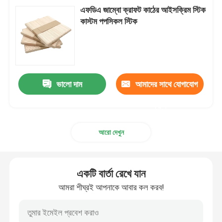
এফডিএ জাম্বো ক্রাফট কাঠের আইসক্রিম স্টিক
কাস্টম পপসিকল স্টিক
ভালো দাম
আমাদের সাথে যোগাযোগ
করুন
আরো দেখুন
একটি বার্তা রেখে যান
আমরা শীঘ্রই আপনাকে আবার কল করব!